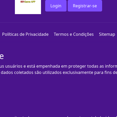
Login
Registrar-se
Políticas de Privacidade
Termos e Condições
Sitemap
de
eus usuários e está empenhada em proteger todas as infor
dados coletados são utilizados exclusivamente para fins d