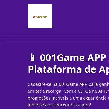
📱 001Game APP
Plataforma de A
Cadastre-se na 001Game APP para ganh
em cada recarga. Com a 001Game APP, 
promoções incríveis e uma experiência d
Junte-se aos vencedores agora!