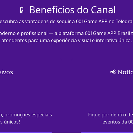
📱 Benefícios do Canal
escubra as vantagens de seguir a 001Game APP no Telegr
derno e profissional — a plataforma 001Game APP Brasil t
atendentes para uma experiência visual e interativa única.
sivos
📢 Notí
m, promoções especiais
Fique por dentro d
s únicos!
eventos da 0