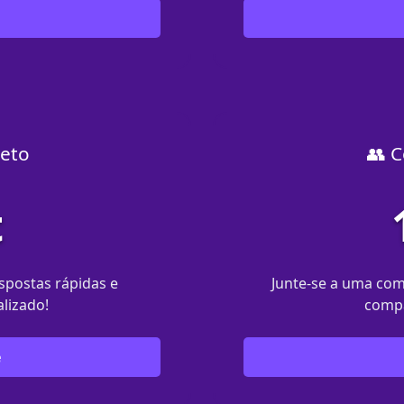
reto
👥 
t
espostas rápidas e
Junte-se a uma com
lizado!
compa
e