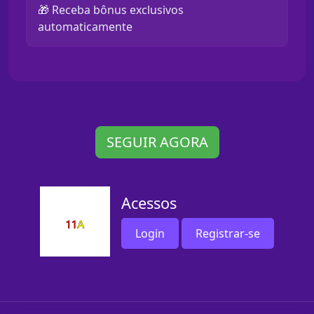
🎁 Receba bônus exclusivos
automaticamente
SEGUIR AGORA
Acessos
Login
Registrar-se