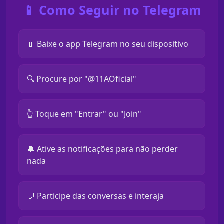
📱 Como Seguir no Telegram
📱 Baixe o app Telegram no seu dispositivo
🔍 Procure por "@11AOficial"
👆 Toque em "Entrar" ou "Join"
🔔 Ative as notificações para não perder
nada
💬 Participe das conversas e interaja