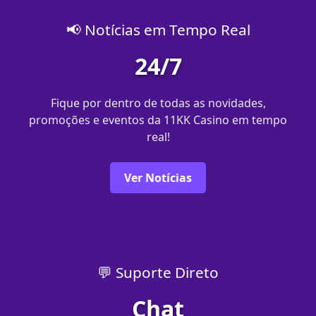
📢 Notícias em Tempo Real
24/7
Fique por dentro de todas as novidades,
promoções e eventos da 11KK Casino em tempo
real!
Ver Notícias
💬 Suporte Direto
Chat