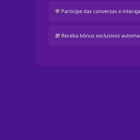
💬 Participe das conversas e interaj
🎁 Receba bônus exclusivos autom