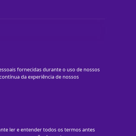
essoais fornecidas durante o uso de nossos
 contínua da experiência de nossos
nte ler e entender todos os termos antes