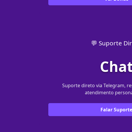
💬 Suporte Di
Cha
Suporte direto via Telegram, r
atendimento persona
Falar Suport