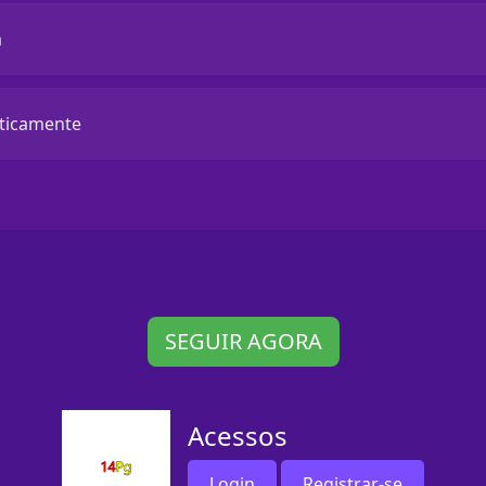
a
aticamente
SEGUIR AGORA
Acessos
Login
Registrar-se