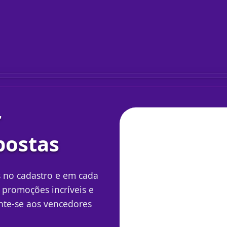
r
postas
 no cadastro e em cada
 promoções incríveis e
unte-se aos vencedores