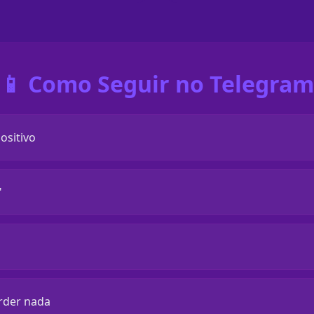
📱 Como Seguir no Telegram
ositivo
"
erder nada