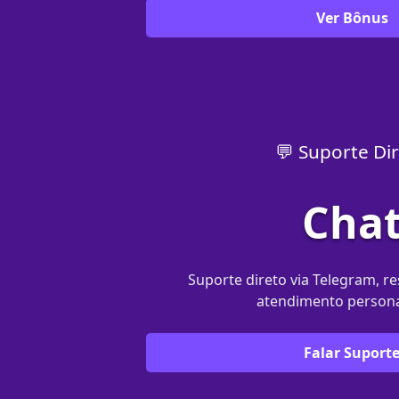
Ver Bônus
💬 Suporte Di
Cha
Suporte direto via Telegram, r
atendimento persona
Falar Suport