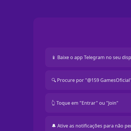
📱 Baixe o app Telegram no seu disp
🔍 Procure por "@159 GamesOficial
👆 Toque em "Entrar" ou "Join"
🔔 Ative as notificações para não p