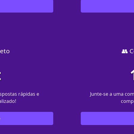
reto
👥 
t
espostas rápidas e
Junte-se a uma com
lizado!
compa
e