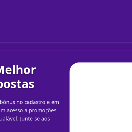
Melhor
postas
 bônus no cadastro e em
tem acesso a promoções
ualável. Junte-se aos