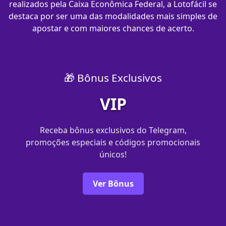
realizados pela Caixa Econômica Federal, a Lotofácil se
destaca por ser uma das modalidades mais simples de
apostar e com maiores chances de acerto.
🎁 Bônus Exclusivos
VIP
Receba bônus exclusivos do Telegram,
promoções especiais e códigos promocionais
únicos!
Ver Bônus