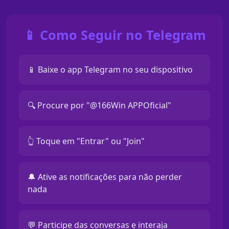
📱 Como Seguir no Telegram
📱 Baixe o app Telegram no seu dispositivo
🔍 Procure por "@166Win APPOficial"
👆 Toque em "Entrar" ou "Join"
🔔 Ative as notificações para não perder
nada
💬 Participe das conversas e interaja