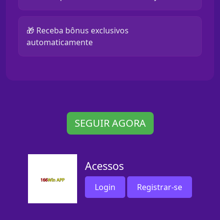
🎁 Receba bônus exclusivos
automaticamente
SEGUIR AGORA
Acessos
Login
Registrar-se