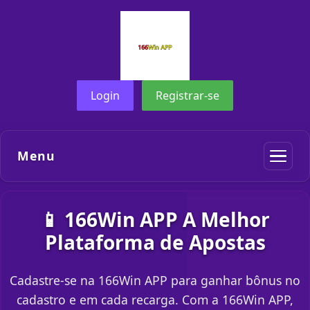
Login
Registrar-se
Menu
📱 166Win APP A Melhor
Plataforma de Apostas
Cadastre-se na 166Win APP para ganhar bônus no
cadastro e em cada recarga. Com a 166Win APP,