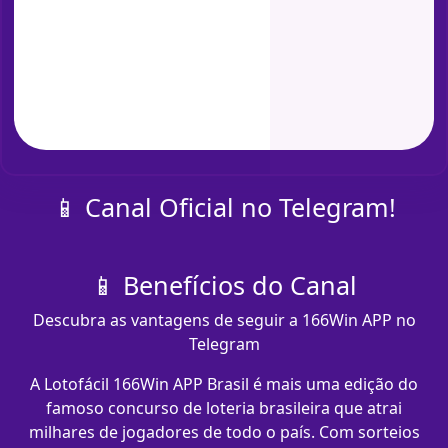
📱 Canal Oficial no Telegram!
📱 Benefícios do Canal
Descubra as vantagens de seguir a 166Win APP no
Telegram
A Lotofácil 166Win APP Brasil é mais uma edição do
famoso concurso de loteria brasileira que atrai
milhares de jogadores de todo o país. Com sorteios