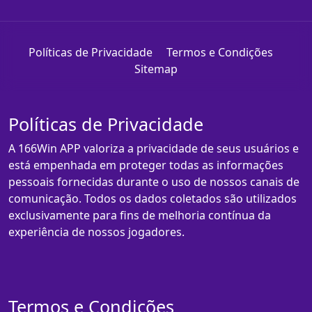
Políticas de Privacidade
Termos e Condições
Sitemap
Políticas de Privacidade
A 166Win APP valoriza a privacidade de seus usuários e
está empenhada em proteger todas as informações
pessoais fornecidas durante o uso de nossos canais de
comunicação. Todos os dados coletados são utilizados
exclusivamente para fins de melhoria contínua da
experiência de nossos jogadores.
Termos e Condições