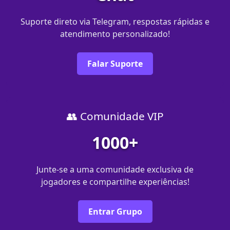
Suporte direto via Telegram, respostas rápidas e
atendimento personalizado!
Falar Suporte
👥 Comunidade VIP
1000+
Junte-se a uma comunidade exclusiva de
jogadores e compartilhe experiências!
Entrar Grupo