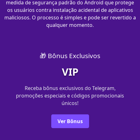
medida de segurança padrão do Android que protege
os usuários contra instalação acidental de aplicativos
maliciosos. O processo é simples e pode ser revertido a
qualquer momento.
🎁 Bônus Exclusivos
VIP
Receba bônus exclusivos do Telegram,
promoções especiais e códigos promocionais
únicos!
Ver Bônus