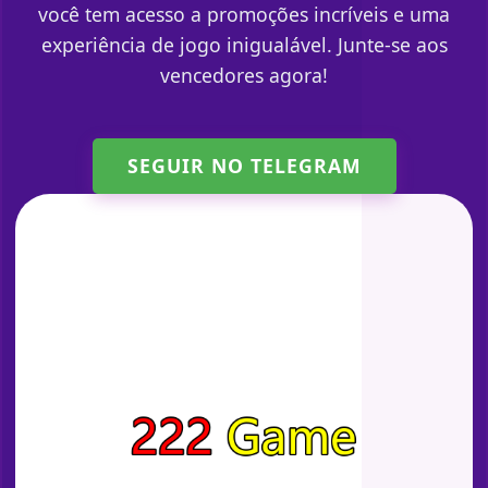
você tem acesso a promoções incríveis e uma
experiência de jogo inigualável. Junte-se aos
vencedores agora!
SEGUIR NO TELEGRAM