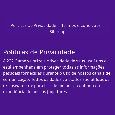
Políticas de Privacidade
Termos e Condições
Sitemap
Políticas de Privacidade
A 222 Game valoriza a privacidade de seus usuários e
está empenhada em proteger todas as informações
pessoais fornecidas durante o uso de nossos canais de
comunicação. Todos os dados coletados são utilizados
exclusivamente para fins de melhoria contínua da
experiência de nossos jogadores.