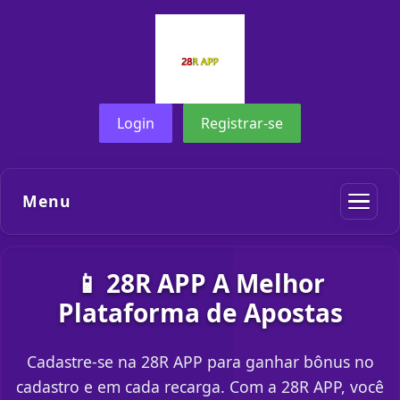
Login
Registrar-se
Menu
📱 28R APP A Melhor
Plataforma de Apostas
Cadastre-se na 28R APP para ganhar bônus no
cadastro e em cada recarga. Com a 28R APP, você