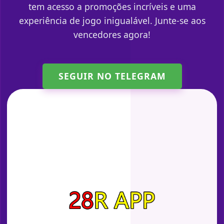
tem acesso a promoções incríveis e uma
experiência de jogo inigualável. Junte-se aos
vencedores agora!
SEGUIR NO TELEGRAM