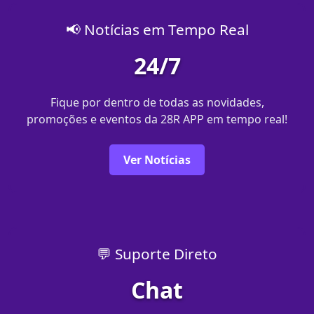
📢 Notícias em Tempo Real
24/7
Fique por dentro de todas as novidades,
promoções e eventos da 28R APP em tempo real!
Ver Notícias
💬 Suporte Direto
Chat