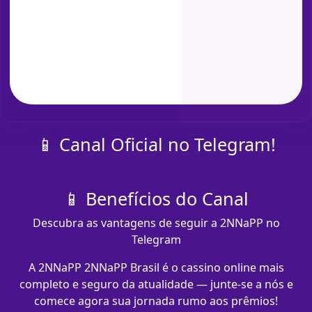
📱 Canal Oficial no Telegram!
📱 Benefícios do Canal
Descubra as vantagens de seguir a 2NNaPP no
Telegram
A 2NNaPP 2NNaPP Brasil é o cassino online mais
completo e seguro da atualidade — junte-se a nós e
comece agora sua jornada rumo aos prêmios!