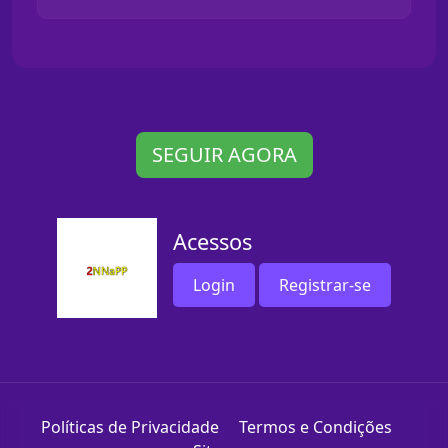
SEGUIR AGORA
Acessos
Login
Registrar-se
Políticas de Privacidade
Termos e Condições