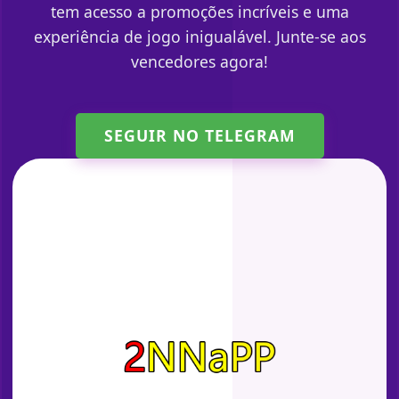
tem acesso a promoções incríveis e uma
experiência de jogo inigualável. Junte-se aos
vencedores agora!
SEGUIR NO TELEGRAM