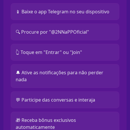
📱 Baixe o app Telegram no seu dispositivo
🔍 Procure por "@2NNaPPOficial"
👆 Toque em "Entrar" ou "Join"
🔔 Ative as notificações para não perder
nada
💬 Participe das conversas e interaja
🎁 Receba bônus exclusivos
automaticamente