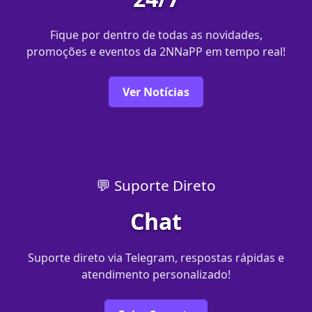
Fique por dentro de todas as novidades,
promoções e eventos da 2NNaPP em tempo real!
Ver Notícias
💬 Suporte Direto
Chat
Suporte direto via Telegram, respostas rápidas e
atendimento personalizado!