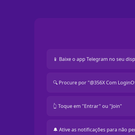
📱 Baixe o app Telegram no seu disp
🔍 Procure por "@356X Com LoginOfi
👆 Toque em "Entrar" ou "Join"
🔔 Ative as notificações para não p