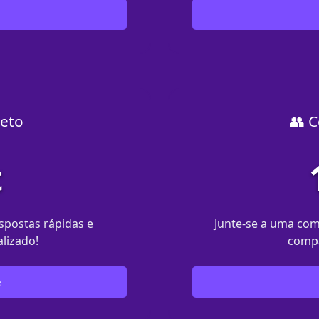
reto
👥 
t
espostas rápidas e
Junte-se a uma com
lizado!
compa
e