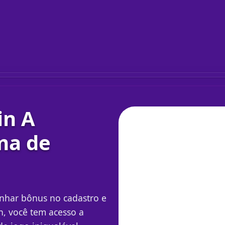
in A
ma de
nhar bônus no cadastro e
, você tem acesso a