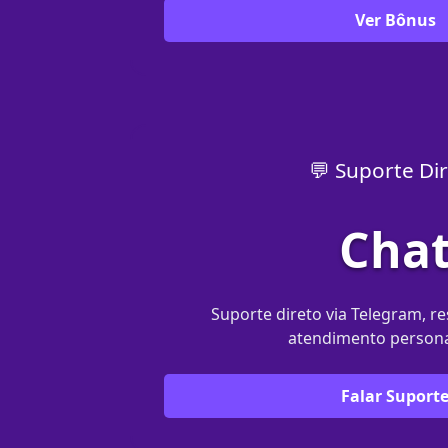
Ver Bônus
💬 Suporte Di
Cha
Suporte direto via Telegram, r
atendimento persona
Falar Suport