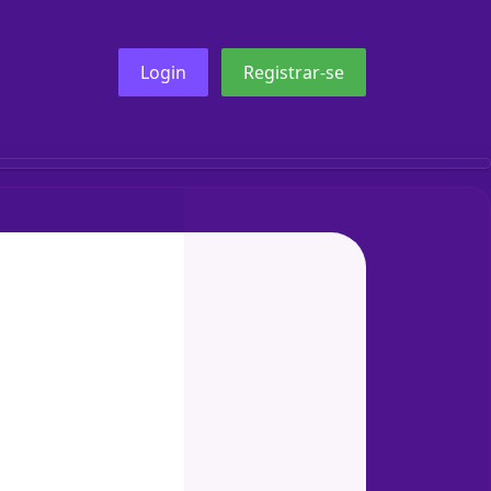
Login
Registrar-se