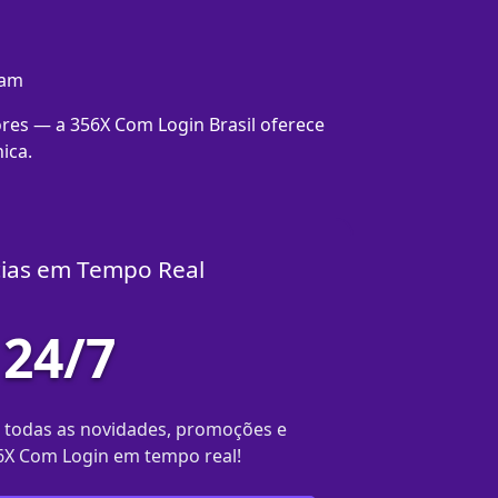
ram
res — a 356X Com Login Brasil oferece
ica.
cias em Tempo Real
24/7
e todas as novidades, promoções e
6X Com Login em tempo real!