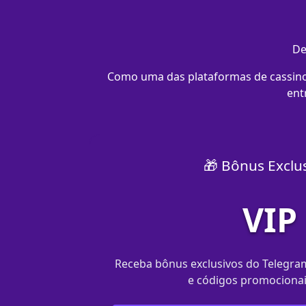
De
Como uma das plataformas de cassino 
ent
🎁 Bônus Exclu
VIP
Receba bônus exclusivos do Telegra
e códigos promocionai