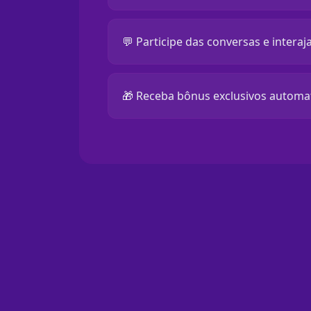
💬 Participe das conversas e interaj
🎁 Receba bônus exclusivos autom