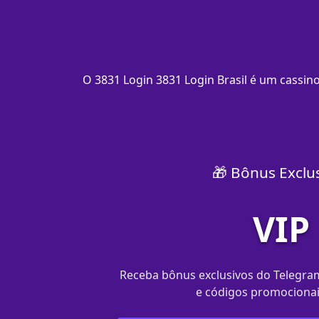
O 3831 Login 3831 Login Brasil é um cassino
🎁 Bônus Exclu
VIP
Receba bônus exclusivos do Telegra
e códigos promocionai