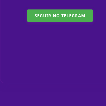
SEGUIR NO TELEGRAM