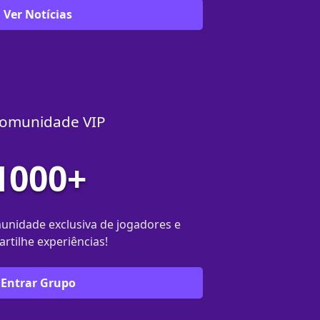
Ver Notícias
Comunidade VIP
1000+
unidade exclusiva de jogadores e
rtilhe experiências!
Entrar Grupo