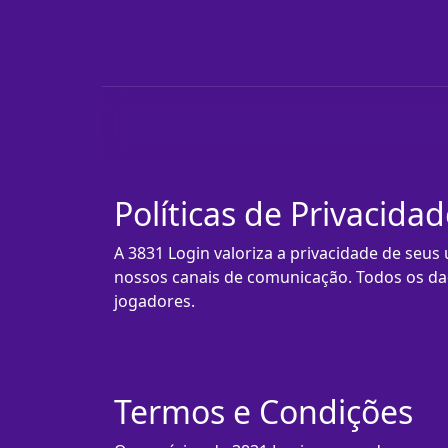
Políticas de Privacida
A 3831 Login valoriza a privacidade de seu
nossos canais de comunicação. Todos os dad
jogadores.
Termos e Condições