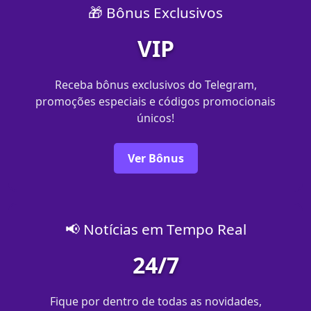
🎁 Bônus Exclusivos
VIP
Receba bônus exclusivos do Telegram,
promoções especiais e códigos promocionais
únicos!
Ver Bônus
📢 Notícias em Tempo Real
24/7
Fique por dentro de todas as novidades,