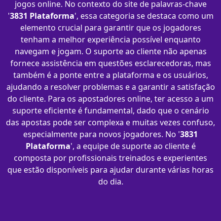
jogos online. No contexto do site de palavras-chave
'
3831 Plataforma
', essa categoria se destaca como um
elemento crucial para garantir que os jogadores
tenham a melhor experiência possível enquanto
navegam e jogam. O suporte ao cliente não apenas
fornece assistência em questões esclarecedoras, mas
também é a ponte entre a plataforma e os usuários,
ajudando a resolver problemas e a garantir a satisfação
do cliente. Para os apostadores online, ter acesso a um
suporte eficiente é fundamental, dado que o cenário
das apostas pode ser complexa e muitas vezes confuso,
especialmente para novos jogadores. No '
3831
Plataforma
', a equipe de suporte ao cliente é
composta por profissionais treinados e experientes
que estão disponíveis para ajudar durante várias horas
do dia.