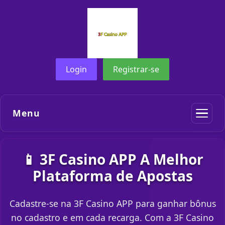
Login
Registrar-se
Menu
📱 3F Casino APP A Melhor
Plataforma de Apostas
Cadastre-se na 3F Casino APP para ganhar bônus
no cadastro e em cada recarga. Com a 3F Casino