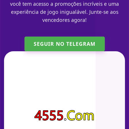
você tem acesso a promoções incríveis e uma
experiência de jogo inigualável. Junte-se aos
vencedores agora!
SEGUIR NO TELEGRAM