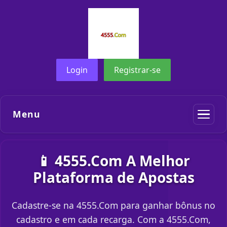
Login
Registrar-se
Menu
📱 4555.Com A Melhor
Plataforma de Apostas
Cadastre-se na 4555.Com para ganhar bônus no
cadastro e em cada recarga. Com a 4555.Com,