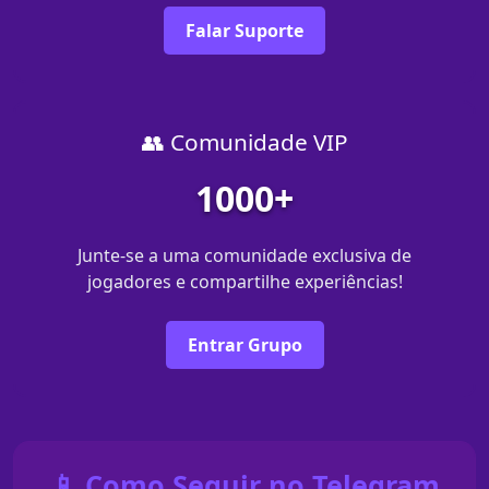
Falar Suporte
👥 Comunidade VIP
1000+
Junte-se a uma comunidade exclusiva de
jogadores e compartilhe experiências!
Entrar Grupo
📱 Como Seguir no Telegram