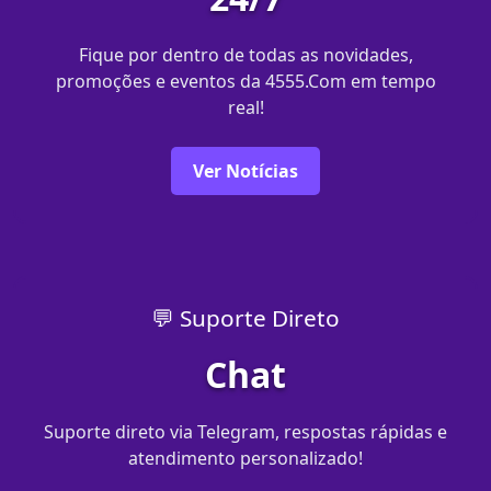
Fique por dentro de todas as novidades,
promoções e eventos da 4555.Com em tempo
real!
Ver Notícias
💬 Suporte Direto
Chat
Suporte direto via Telegram, respostas rápidas e
atendimento personalizado!