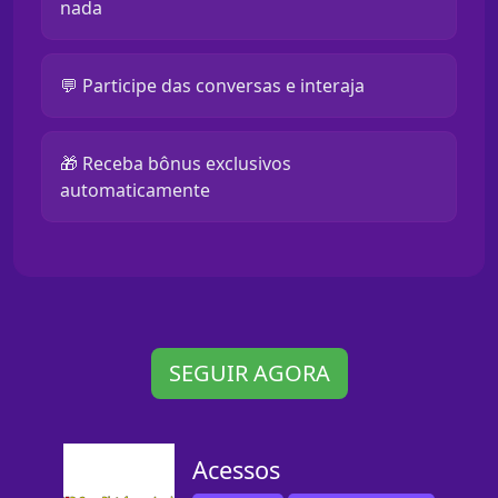
nada
💬 Participe das conversas e interaja
🎁 Receba bônus exclusivos
automaticamente
SEGUIR AGORA
Acessos