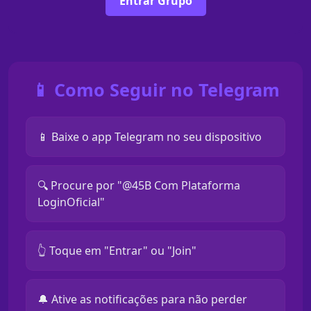
Entrar Grupo
📱 Como Seguir no Telegram
📱 Baixe o app Telegram no seu dispositivo
🔍 Procure por "@45B Com Plataforma
LoginOficial"
👆 Toque em "Entrar" ou "Join"
🔔 Ative as notificações para não perder