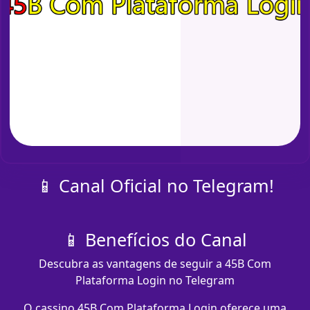
📱 Canal Oficial no Telegram!
📱 Benefícios do Canal
Descubra as vantagens de seguir a 45B Com
Plataforma Login no Telegram
O cassino 45B Com Plataforma Login oferece uma