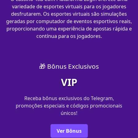
variedade de esportes virtuais para os jogadores
desfrutarem. Os esportes virtuais são simulações
geradas por computador de eventos esportivos reais,
proporcionando uma experiência de apostas rápida e
contínua para os jogadores.
🎁 Bônus Exclusivos
VIP
Receba bônus exclusivos do Telegram,
promoções especiais e códigos promocionais
únicos!
Ver Bônus