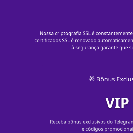
Nossa criptografia SSL é constantemente 
certificados SSL é renovado automaticamen
à segurança garante que s
🎁 Bônus Exclu
VIP
Receba bônus exclusivos do Telegra
e códigos promocionai