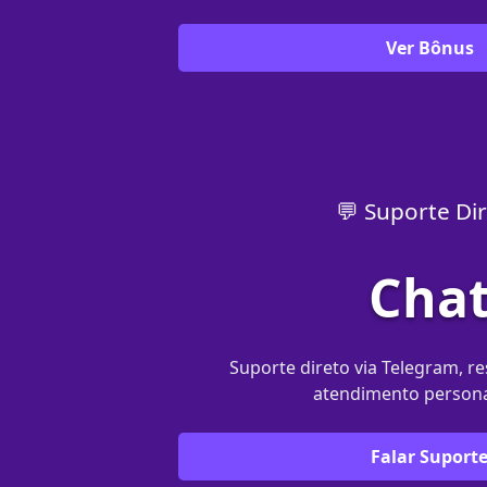
Ver Bônus
💬 Suporte Di
Cha
Suporte direto via Telegram, r
atendimento persona
Falar Suport