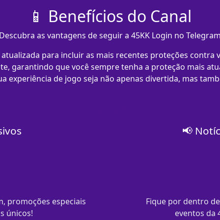
📱 Benefícios do Canal
Descubra as vantagens de seguir a 45KK Login no Telegra
atualizada para incluir as mais recentes proteções contra 
te, garantindo que você sempre tenha a proteção mais atua
ua experiência de jogo seja não apenas divertida, mas ta
sivos
📢 Notí
m, promoções especiais
Fique por dentro d
s únicos!
eventos da 