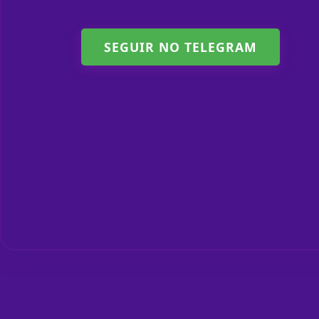
SEGUIR NO TELEGRAM