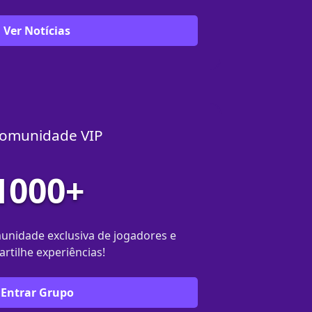
Ver Notícias
Comunidade VIP
1000+
unidade exclusiva de jogadores e
rtilhe experiências!
Entrar Grupo