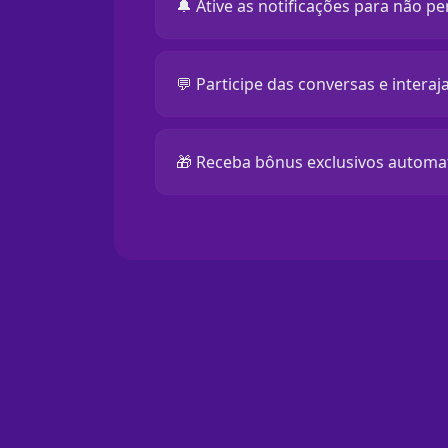
🔔 Ative as notificações para não p
💬 Participe das conversas e interaj
🎁 Receba bônus exclusivos autom