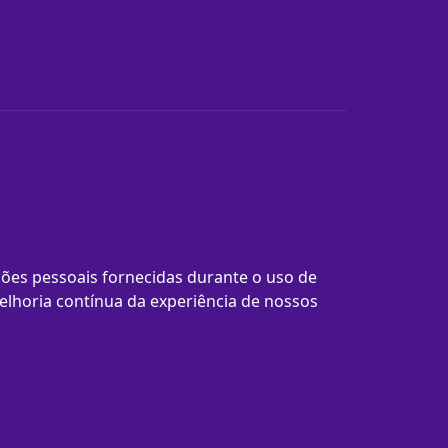
ções pessoais fornecidas durante o uso de
elhoria contínua da experiência de nossos