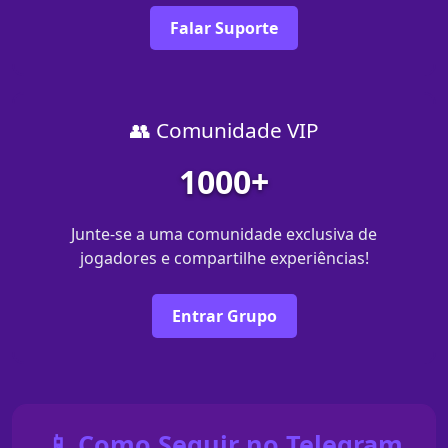
Falar Suporte
👥 Comunidade VIP
1000+
Junte-se a uma comunidade exclusiva de
jogadores e compartilhe experiências!
Entrar Grupo
📱 Como Seguir no Telegram