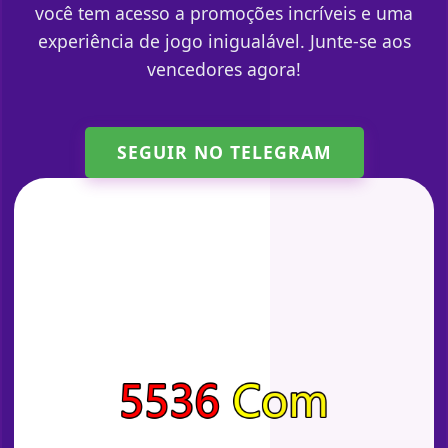
você tem acesso a promoções incríveis e uma
experiência de jogo inigualável. Junte-se aos
vencedores agora!
SEGUIR NO TELEGRAM