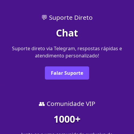
💬 Suporte Direto
Chat
Suporte direto via Telegram, respostas rápidas e
atendimento personalizado!
Falar Suporte
👥 Comunidade VIP
1000+