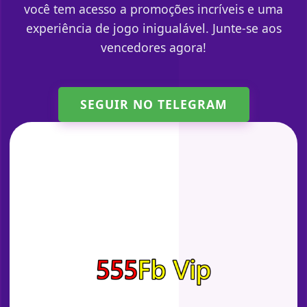
você tem acesso a promoções incríveis e uma
experiência de jogo inigualável. Junte-se aos
vencedores agora!
SEGUIR NO TELEGRAM