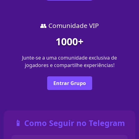
👥 Comunidade VIP
1000+
Junte-se a uma comunidade exclusiva de
jogadores e compartilhe experiências!
Entrar Grupo
📱 Como Seguir no Telegram