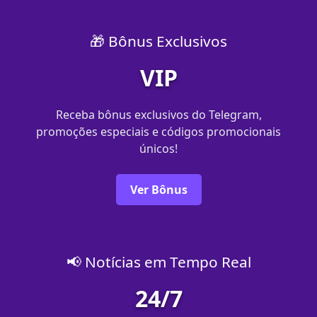
🎁 Bônus Exclusivos
VIP
Receba bônus exclusivos do Telegram,
promoções especiais e códigos promocionais
únicos!
Ver Bônus
📢 Notícias em Tempo Real
24/7