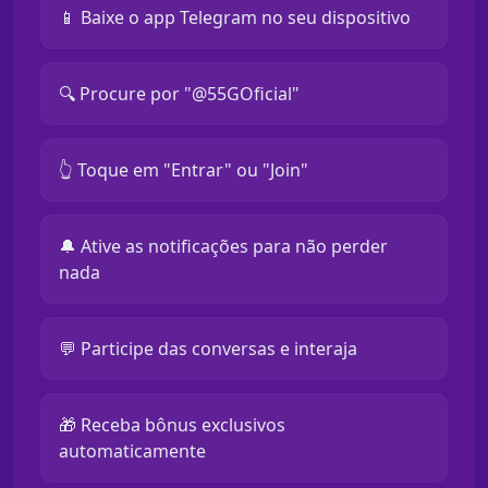
📱 Baixe o app Telegram no seu dispositivo
🔍 Procure por "@55GOficial"
👆 Toque em "Entrar" ou "Join"
🔔 Ative as notificações para não perder
nada
💬 Participe das conversas e interaja
🎁 Receba bônus exclusivos
automaticamente