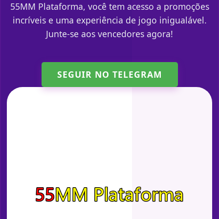
55MM Plataforma, você tem acesso a promoções
incríveis e uma experiência de jogo inigualável.
Junte-se aos vencedores agora!
SEGUIR NO TELEGRAM