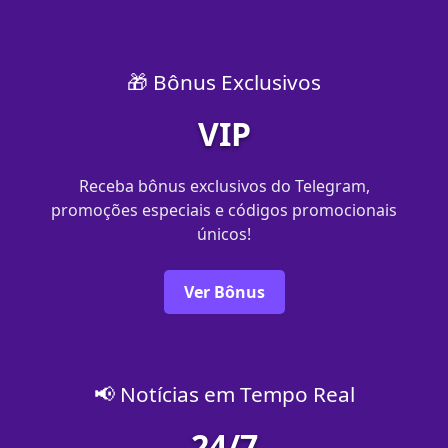
🎁 Bônus Exclusivos
VIP
Receba bônus exclusivos do Telegram,
promoções especiais e códigos promocionais
únicos!
Ver Bônus
📢 Notícias em Tempo Real
24/7