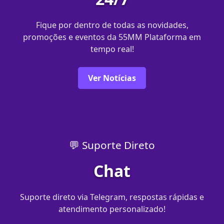
Fique por dentro de todas as novidades,
promoções e eventos da 55MM Plataforma em
tempo real!
Ver Notícias
💬 Suporte Direto
Chat
Suporte direto via Telegram, respostas rápidas e
atendimento personalizado!