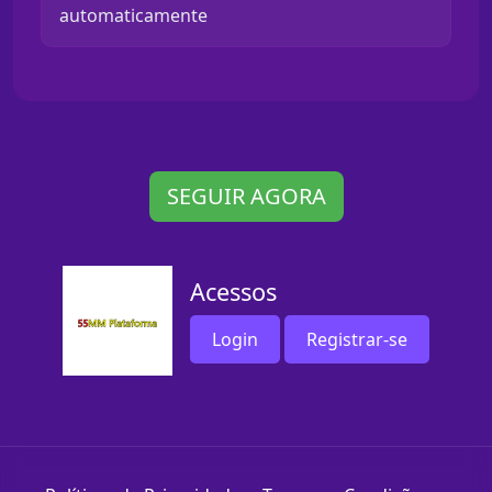
automaticamente
SEGUIR AGORA
Acessos
Login
Registrar-se