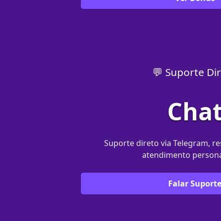
💬 Suporte Di
Cha
Suporte direto via Telegram, r
atendimento persona
Falar Suport