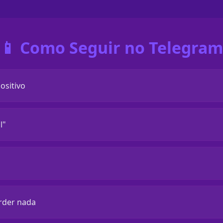
📱 Como Seguir no Telegram
ositivo
l"
erder nada