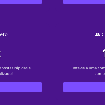
reto
👥 
t
espostas rápidas e
Junte-se a uma com
lizado!
compa
e