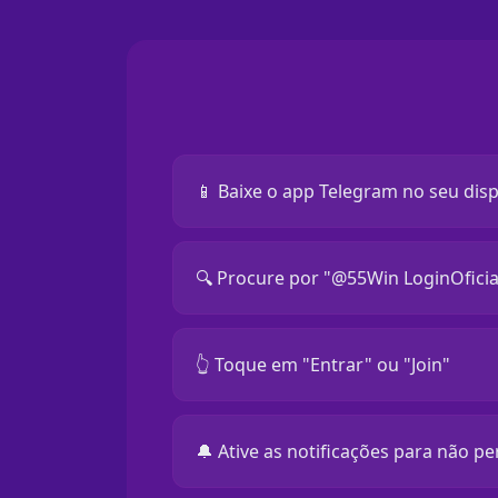
📱 Baixe o app Telegram no seu disp
🔍 Procure por "@55Win LoginOficia
👆 Toque em "Entrar" ou "Join"
🔔 Ative as notificações para não p