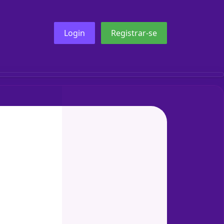
Login
Registrar-se