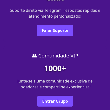
Suporte direto via Telegram, respostas rápidas e
atendimento personalizado!
Falar Suporte
👥 Comunidade VIP
1000+
Junte-se a uma comunidade exclusiva de
jogadores e compartilhe experiências!
Entrar Grupo