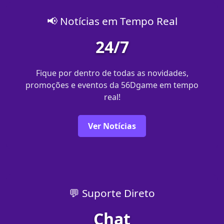
📢 Notícias em Tempo Real
24/7
Fique por dentro de todas as novidades,
promoções e eventos da 56Dgame em tempo
real!
Ver Notícias
💬 Suporte Direto
Chat