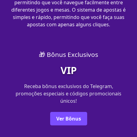
permitindo que você navegue facilmente entre
diferentes jogos e mesas. O sistema de apostas é
simples e rápido, permitindo que você faça suas
apostas com apenas alguns cliques.
🎁 Bônus Exclusivos
VIP
Receba bônus exclusivos do Telegram,
promoções especiais e códigos promocionais
únicos!
Ver Bônus