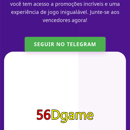
você tem acesso a promoções incríveis e uma
experiência de jogo inigualável. Junte-se aos
vencedores agora!
SEGUIR NO TELEGRAM