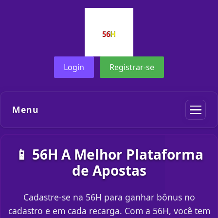
Login
Registrar-se
Menu
📱 56H A Melhor Plataforma
de Apostas
Cadastre-se na 56H para ganhar bônus no
cadastro e em cada recarga. Com a 56H, você tem