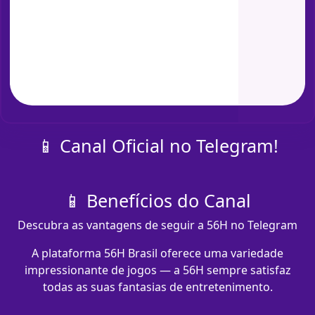
📱 Canal Oficial no Telegram!
📱 Benefícios do Canal
Descubra as vantagens de seguir a 56H no Telegram
A plataforma 56H Brasil oferece uma variedade
impressionante de jogos — a 56H sempre satisfaz
todas as suas fantasias de entretenimento.