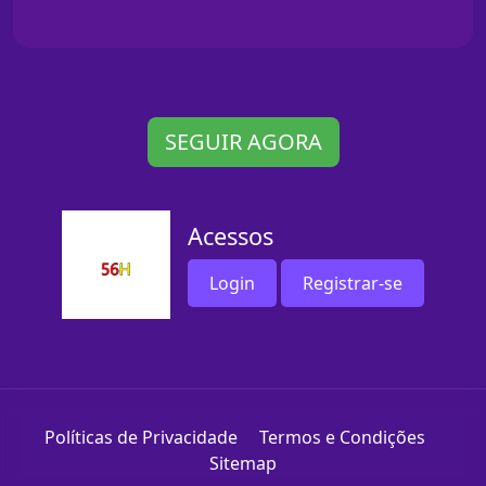
SEGUIR AGORA
Acessos
Login
Registrar-se
Políticas de Privacidade
Termos e Condições
Sitemap