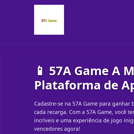
📱 57A Game A M
Plataforma de A
Cadastre-se na 57A Game para ganhar 
cada recarga. Com a 57A Game, você t
incríveis e uma experiência de jogo inig
vencedores agora!