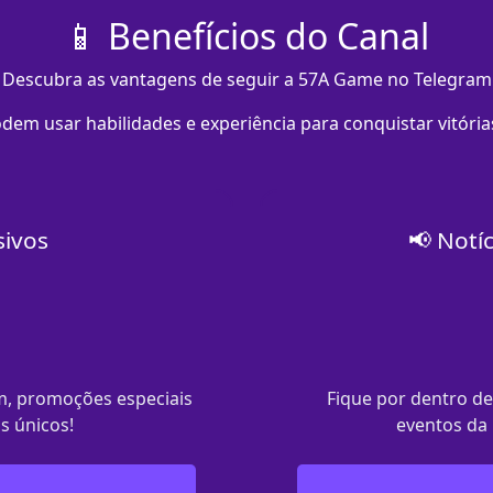
📱 Benefícios do Canal
Descubra as vantagens de seguir a 57A Game no Telegram
em usar habilidades e experiência para conquistar vitórias
sivos
📢 Notí
m, promoções especiais
Fique por dentro d
s únicos!
eventos da