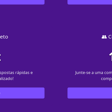
reto
👥 
t
espostas rápidas e
Junte-se a uma com
lizado!
compa
e