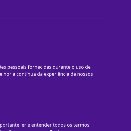
es pessoais fornecidas durante o uso de
elhoria contínua da experiência de nossos
portante ler e entender todos os termos