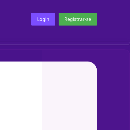
Login
Registrar-se