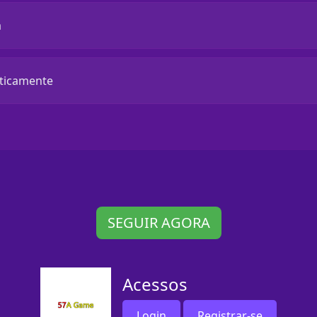
a
aticamente
SEGUIR AGORA
Acessos
Login
Registrar-se