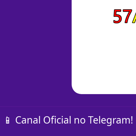
📱 Canal Oficial no Telegram!