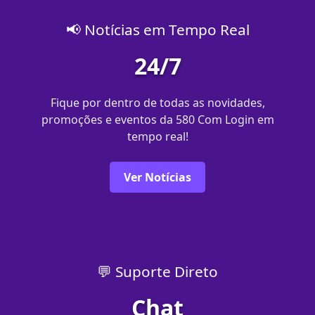
📢 Notícias em Tempo Real
24/7
Fique por dentro de todas as novidades,
promoções e eventos da 580 Com Login em
tempo real!
Ver Notícias
💬 Suporte Direto
Chat