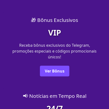
🎁 Bônus Exclusivos
VIP
Receba bônus exclusivos do Telegram,
promoções especiais e códigos promocionais
únicos!
Ver Bônus
📢 Notícias em Tempo Real
24/7