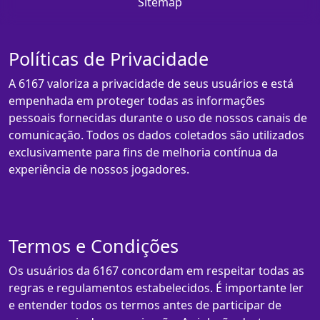
Sitemap
Políticas de Privacidade
A 6167 valoriza a privacidade de seus usuários e está
empenhada em proteger todas as informações
pessoais fornecidas durante o uso de nossos canais de
comunicação. Todos os dados coletados são utilizados
exclusivamente para fins de melhoria contínua da
experiência de nossos jogadores.
Termos e Condições
Os usuários da 6167 concordam em respeitar todas as
regras e regulamentos estabelecidos. É importante ler
e entender todos os termos antes de participar de