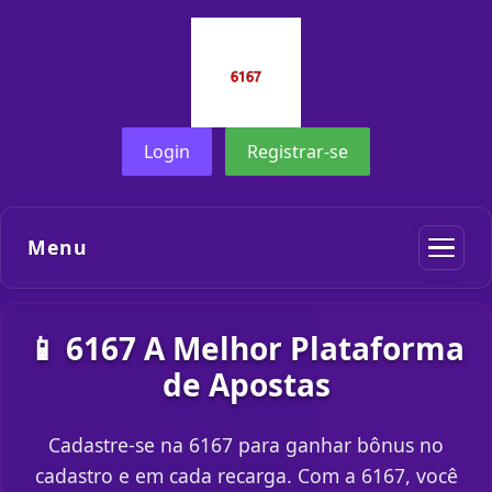
Login
Registrar-se
Menu
📱 6167 A Melhor Plataforma
de Apostas
Cadastre-se na 6167 para ganhar bônus no
cadastro e em cada recarga. Com a 6167, você