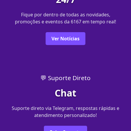
Fique por dentro de todas as novidades,
promoções e eventos da 6167 em tempo real!
Ver Notícias
💬 Suporte Direto
Chat
Suporte direto via Telegram, respostas rápidas e
atendimento personalizado!