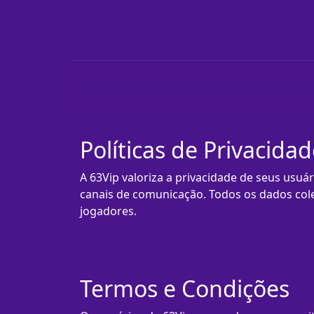
Políticas de Privacida
A 63Vip valoriza a privacidade de seus usu
canais de comunicação. Todos os dados cole
jogadores.
Termos e Condições