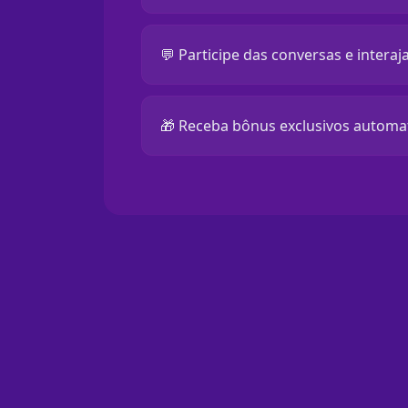
💬 Participe das conversas e interaj
🎁 Receba bônus exclusivos autom