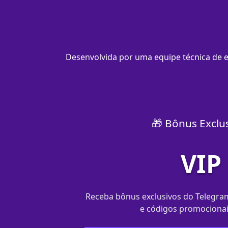
Desenvolvida por uma equipe técnica de el
🎁 Bônus Exclu
VIP
Receba bônus exclusivos do Telegra
e códigos promocionai