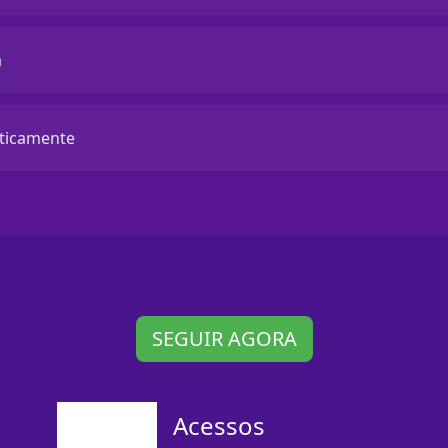
a
aticamente
SEGUIR AGORA
Acessos