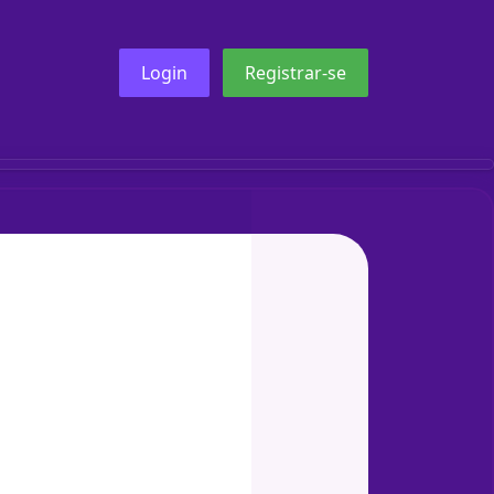
Login
Registrar-se