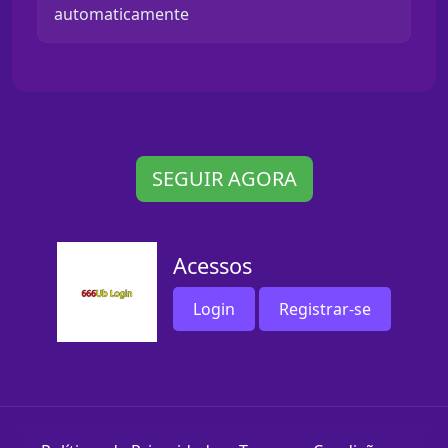
automaticamente
SEGUIR AGORA
Acessos
Login
Registrar-se