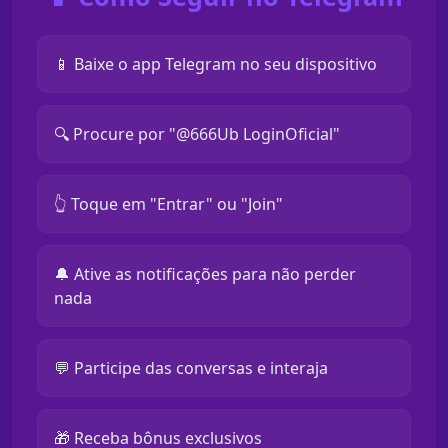
📱 Baixe o app Telegram no seu dispositivo
🔍 Procure por "@666Ub LoginOficial"
👆 Toque em "Entrar" ou "Join"
🔔 Ative as notificações para não perder
nada
💬 Participe das conversas e interaja
🎁 Receba bônus exclusivos