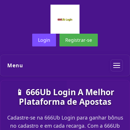
Login
Registrar-se
Menu
📱 666Ub Login A Melhor
Plataforma de Apostas
Cadastre-se na 666Ub Login para ganhar bônus
no cadastro e em cada recarga. Com a 666Ub