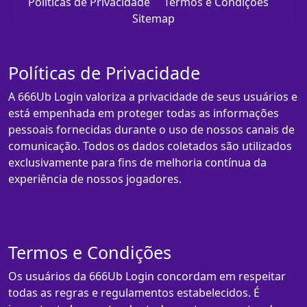
Políticas de Privacidade
Termos e Condições
Sitemap
Políticas de Privacidade
A 666Ub Login valoriza a privacidade de seus usuários e
está empenhada em proteger todas as informações
pessoais fornecidas durante o uso de nossos canais de
comunicação. Todos os dados coletados são utilizados
exclusivamente para fins de melhoria contínua da
experiência de nossos jogadores.
Termos e Condições
Os usuários da 666Ub Login concordam em respeitar
todas as regras e regulamentos estabelecidos. É