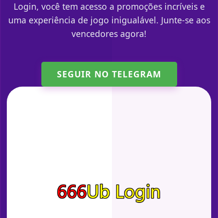
Login, você tem acesso a promoções incríveis e
uma experiência de jogo inigualável. Junte-se aos
vencedores agora!
SEGUIR NO TELEGRAM