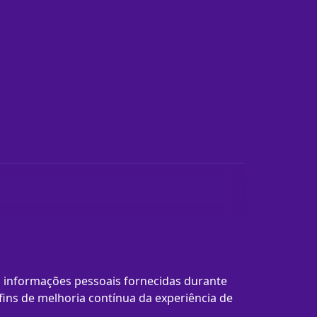
s informações pessoais fornecidas durante
fins de melhoria contínua da experiência de