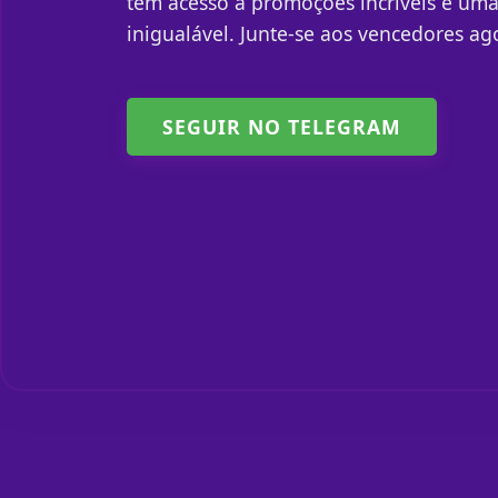
tem acesso a promoções incríveis e uma
inigualável. Junte-se aos vencedores ag
SEGUIR NO TELEGRAM