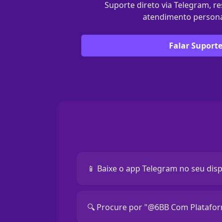
Suporte direto via Telegram, r
atendimento persona
Falar Suport
📱 Baixe o app Telegram no seu disp
🔍 Procure por "@6BB Com Platafor