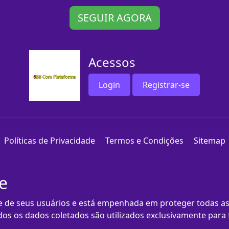
SEGUIR AGORA
Acessos
Login
Registrar-se
Políticas de Privacidade
Termos e Condições
Sitemap
de
de de seus usuários e está empenhada em proteger todas a
os os dados coletados são utilizados exclusivamente para 