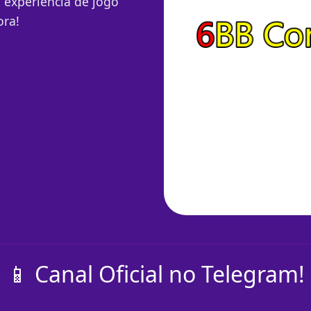
 experiência de jogo
ora!
📱 Canal Oficial no Telegram!