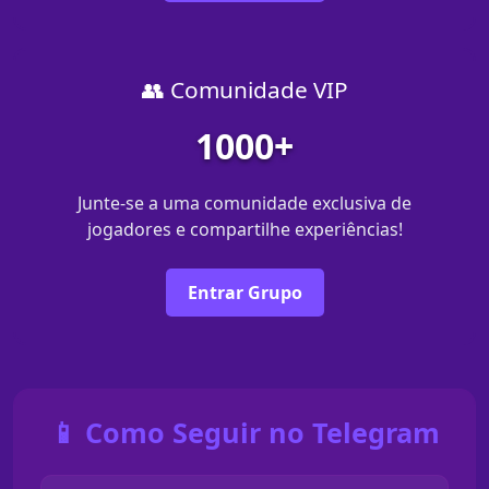
👥 Comunidade VIP
1000+
Junte-se a uma comunidade exclusiva de
jogadores e compartilhe experiências!
Entrar Grupo
📱 Como Seguir no Telegram