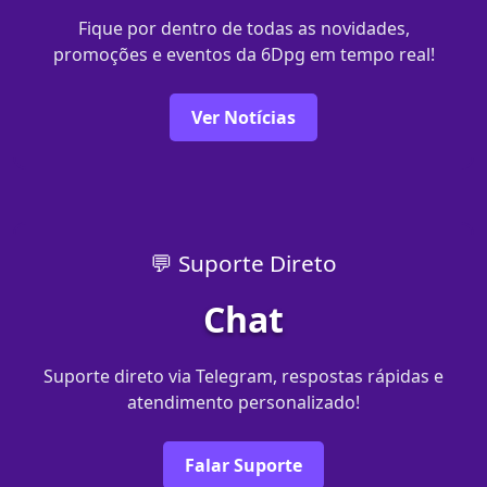
Fique por dentro de todas as novidades,
promoções e eventos da 6Dpg em tempo real!
Ver Notícias
💬 Suporte Direto
Chat
Suporte direto via Telegram, respostas rápidas e
atendimento personalizado!
Falar Suporte