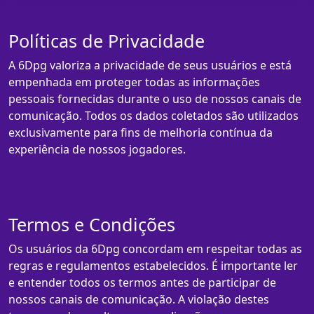
Políticas de Privacidade
A 6Dpg valoriza a privacidade de seus usuários e está
empenhada em proteger todas as informações
pessoais fornecidas durante o uso de nossos canais de
comunicação. Todos os dados coletados são utilizados
exclusivamente para fins de melhoria contínua da
experiência de nossos jogadores.
Termos e Condições
Os usuários da 6Dpg concordam em respeitar todas as
regras e regulamentos estabelecidos. É importante ler
e entender todos os termos antes de participar de
nossos canais de comunicação. A violação destes