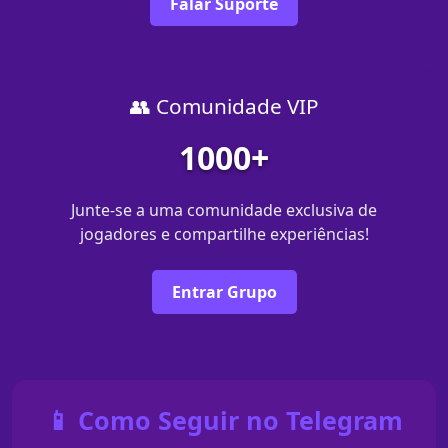
Falar Suporte
👥 Comunidade VIP
1000+
Junte-se a uma comunidade exclusiva de
jogadores e compartilhe experiências!
Entrar Grupo
📱 Como Seguir no Telegram