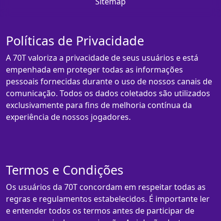
Sitemap
Políticas de Privacidade
A 70T valoriza a privacidade de seus usuários e está
empenhada em proteger todas as informações
pessoais fornecidas durante o uso de nossos canais de
comunicação. Todos os dados coletados são utilizados
exclusivamente para fins de melhoria contínua da
experiência de nossos jogadores.
Termos e Condições
Os usuários da 70T concordam em respeitar todas as
regras e regulamentos estabelecidos. É importante ler
e entender todos os termos antes de participar de