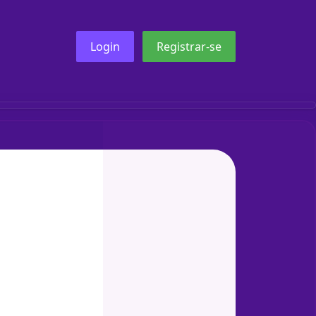
Login
Registrar-se