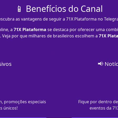
📱 Benefícios do Canal
scubra as vantagens de seguir a 71X Plataforma no Teleg
line, a
71X Plataforma
se destaca por oferecer uma combi
s. Veja por que milhares de brasileiros escolhem a
71X Plat
sivos
📢 Notí
m, promoções especiais
Fique por dentro d
s únicos!
eventos da 71