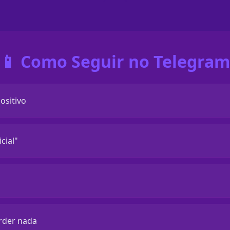
📱 Como Seguir no Telegram
ositivo
cial"
erder nada