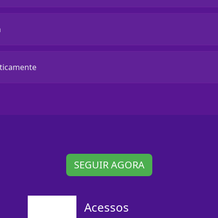
a
aticamente
SEGUIR AGORA
Acessos