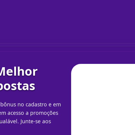
Melhor
postas
 bônus no cadastro e em
tem acesso a promoções
ualável. Junte-se aos