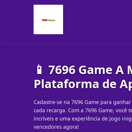
📱 7696 Game A 
Plataforma de A
Cadastre-se na 7696 Game para ganhar
cada recarga. Com a 7696 Game, você 
incríveis e uma experiência de jogo inig
vencedores agora!