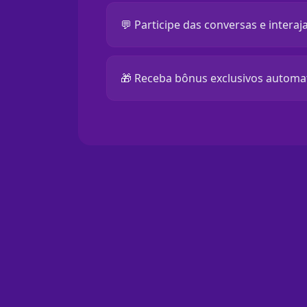
💬 Participe das conversas e interaj
🎁 Receba bônus exclusivos autom