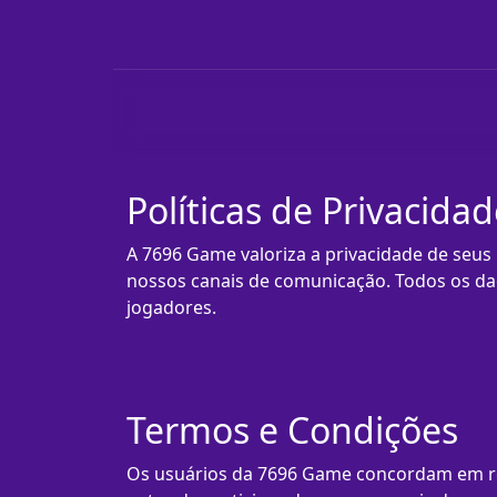
Políticas de Privacida
A 7696 Game valoriza a privacidade de seu
nossos canais de comunicação. Todos os dad
jogadores.
Termos e Condições
Os usuários da 7696 Game concordam em res