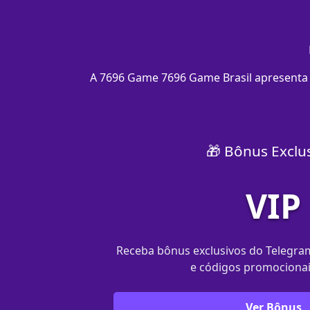
A 7696 Game 7696 Game Brasil apresenta c
🎁 Bônus Exclu
VIP
Receba bônus exclusivos do Telegra
e códigos promocionai
Ver Bônus