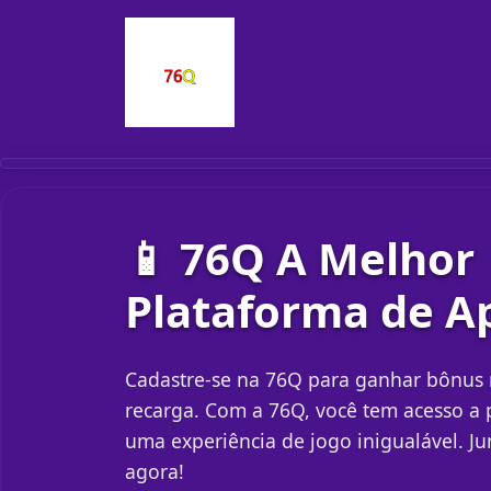
📱 76Q A Melhor
Plataforma de A
Cadastre-se na 76Q para ganhar bônus 
recarga. Com a 76Q, você tem acesso a 
uma experiência de jogo inigualável. J
agora!