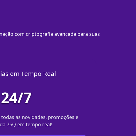
rmação com criptografia avançada para suas
cias em Tempo Real
24/7
e todas as novidades, promoções e
da 76Q em tempo real!