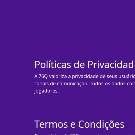
Políticas de Privacida
A 76Q valoriza a privacidade de seus usuár
canais de comunicação. Todos os dados cole
jogadores.
Termos e Condições