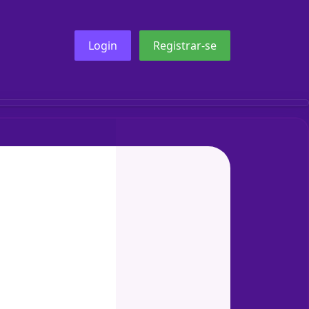
Login
Registrar-se