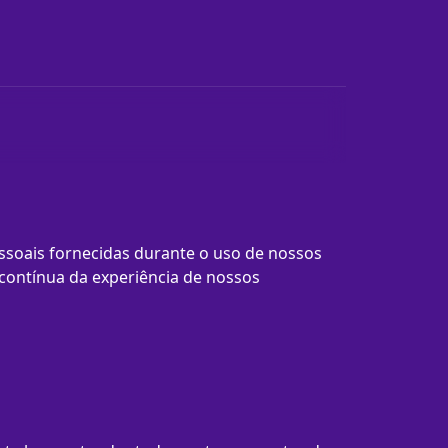
ssoais fornecidas durante o uso de nossos
 contínua da experiência de nossos