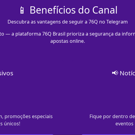
📱 Benefícios do Canal
Descubra as vantagens de seguir a 76Q no Telegram
o — a plataforma 76Q Brasil prioriza a segurança da info
apostas online.
sivos
📢 Notí
m, promoções especiais
Fique por dentro d
s únicos!
eventos 