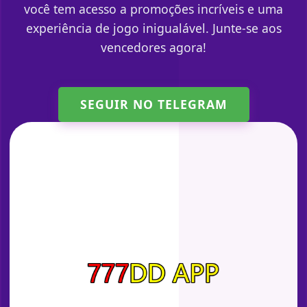
você tem acesso a promoções incríveis e uma
experiência de jogo inigualável. Junte-se aos
vencedores agora!
SEGUIR NO TELEGRAM