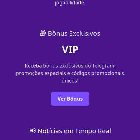
jogabilidade.
🎁 Bônus Exclusivos
VIP
Receba bônus exclusivos do Telegram,
promoções especiais e códigos promocionais
únicos!
Ver Bônus
📢 Notícias em Tempo Real