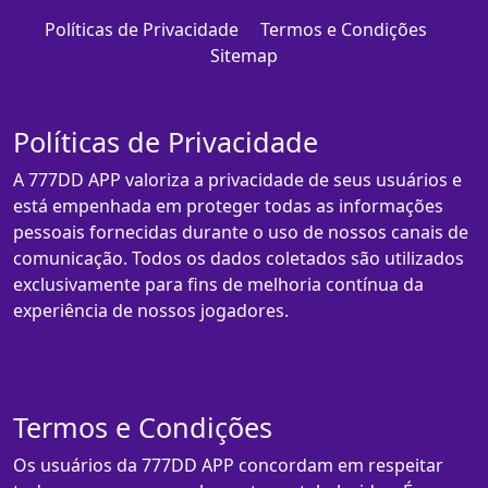
Políticas de Privacidade
Termos e Condições
Sitemap
Políticas de Privacidade
A 777DD APP valoriza a privacidade de seus usuários e
está empenhada em proteger todas as informações
pessoais fornecidas durante o uso de nossos canais de
comunicação. Todos os dados coletados são utilizados
exclusivamente para fins de melhoria contínua da
experiência de nossos jogadores.
Termos e Condições
Os usuários da 777DD APP concordam em respeitar