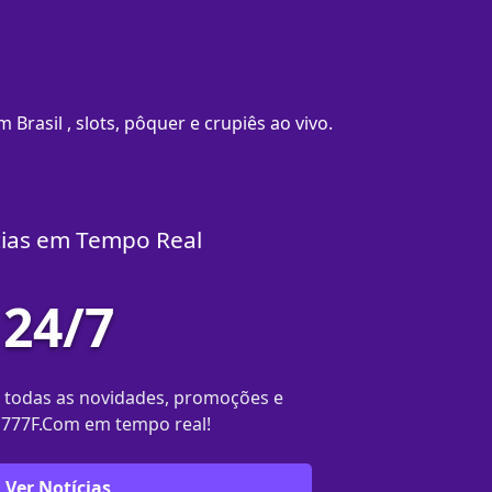
rasil , slots, pôquer e crupiês ao vivo.
cias em Tempo Real
24/7
e todas as novidades, promoções e
 777F.Com em tempo real!
Ver Notícias