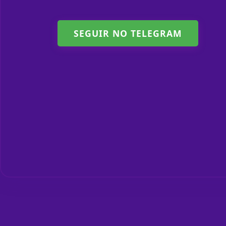
SEGUIR NO TELEGRAM