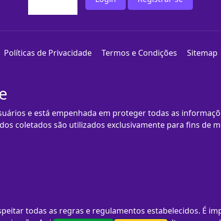
Políticas de Privacidade
Termos e Condições
Sitemap
de
usuários e está empenhada em proteger todas as informaçõ
os coletados são utilizados exclusivamente para fins de m
eitar todas as regras e regulamentos estabelecidos. É imp