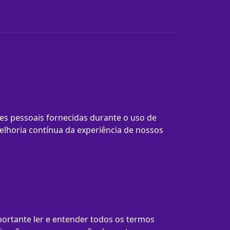
es pessoais fornecidas durante o uso de
elhoria contínua da experiência de nossos
ortante ler e entender todos os termos