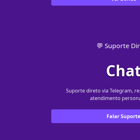
💬 Suporte Di
Cha
Suporte direto via Telegram, r
atendimento persona
Falar Suport