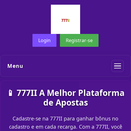
Login
Registrar-se
Menu
📱 777II A Melhor Plataforma
de Apostas
Cadastre-se na 777II para ganhar bônus no
cadastro e em cada recarga. Com a 777II, você