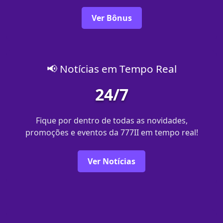
Ver Bônus
📢 Notícias em Tempo Real
24/7
Fique por dentro de todas as novidades,
promoções e eventos da 777II em tempo real!
Ver Notícias