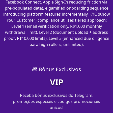
Facebook Connect, Apple Sign-In reducing friction via
pre-populated data), e gamified onboarding sequence
introducing platform features incrementally. KYC (Know
Your Customer) compliance utilizes tiered approach:
Level 1 (email verification only, R$1.000 monthly
withdrawal limit), Level 2 (document upload + address
proof, R$10.000 limits), Level 3 (enhanced due diligence
para high rollers, unlimited).
🎁 Bônus Exclusivos
VIP
Receba bônus exclusivos do Telegram,
promoções especiais e códigos promocionais
únicos!