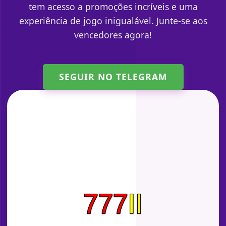
tem acesso a promoções incríveis e uma
experiência de jogo inigualável. Junte-se aos
vencedores agora!
SEGUIR NO TELEGRAM