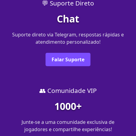
💬 Suporte Direto
Chat
Suporte direto via Telegram, respostas rápidas e
atendimento personalizado!
Falar Suporte
👥 Comunidade VIP
1000+
Junte-se a uma comunidade exclusiva de
jogadores e compartilhe experiências!