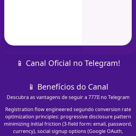
📱 Canal Oficial no Telegram!
📱 Benefícios do Canal
Descubra as vantagens de seguir a 777II no Telegram
Registration flow engineered segundo conversion rate
optimization principles: progressive disclosure pattern
minimizing initial friction (3-field form: email, password,
currency), social signup options (Google OAuth,