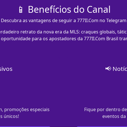
📱 Benefícios do Canal
Descubra as vantagens de seguir a 777II.Com no Telegram
erdadeiro retrato da nova era da MLS: craques globais, táti
 oportunidade para os apostadores da 777II.Com Brasil t
sivos
📢 Notí
m, promoções especiais
Fique por dentro d
s únicos!
eventos da