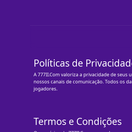
Políticas de Privacida
A 777II.Com valoriza a privacidade de seus
nossos canais de comunicação. Todos os dad
jogadores.
Termos e Condições