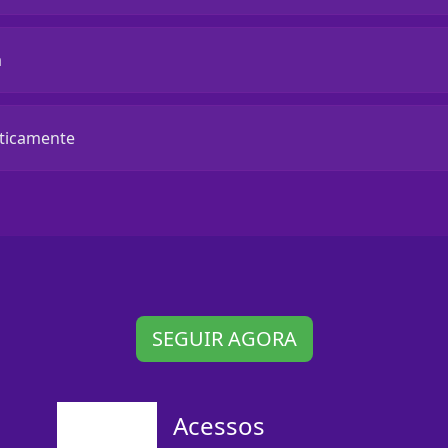
a
aticamente
SEGUIR AGORA
Acessos