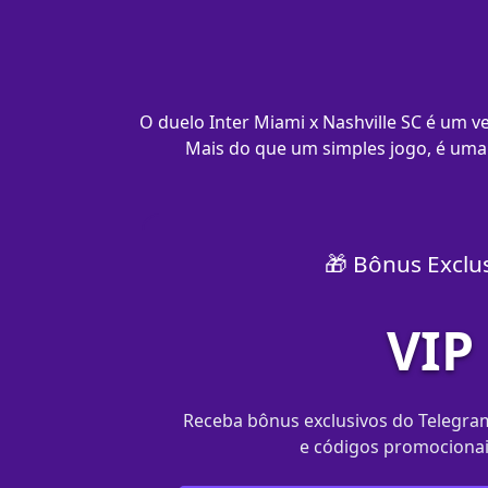
O duelo Inter Miami x Nashville SC é um v
Mais do que um simples jogo, é uma
🎁 Bônus Exclu
VIP
Receba bônus exclusivos do Telegra
e códigos promocionai