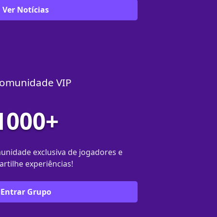
Ver Notícias
Comunidade VIP
1000+
unidade exclusiva de jogadores e
rtilhe experiências!
Entrar Grupo