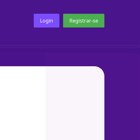
Login
Registrar-se