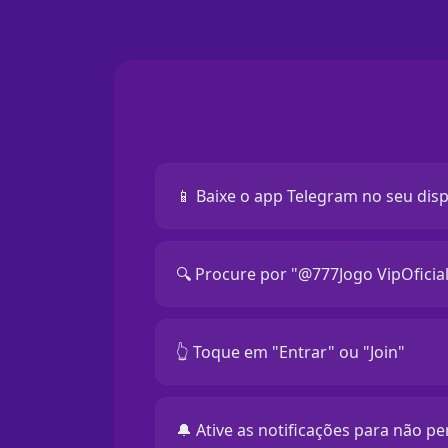
📱 Baixe o app Telegram no seu disp
🔍 Procure por "@777Jogo VipOficia
👆 Toque em "Entrar" ou "Join"
🔔 Ative as notificações para não p