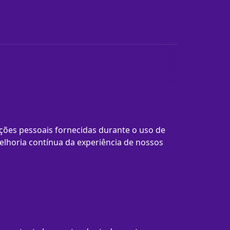
ções pessoais fornecidas durante o uso de
elhoria contínua da experiência de nossos