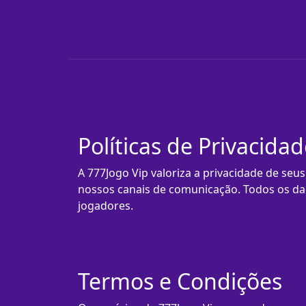
Políticas de Privacida
A 777Jogo Vip valoriza a privacidade de se
nossos canais de comunicação. Todos os dad
jogadores.
Termos e Condições