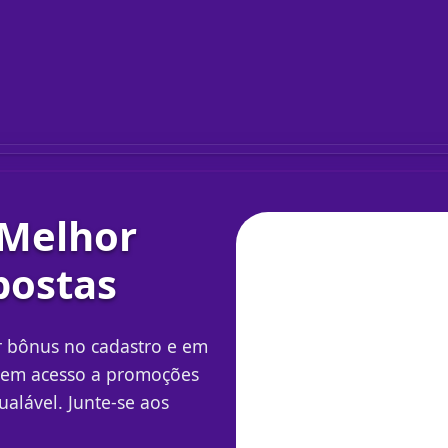
 Melhor
postas
r bônus no cadastro e em
 tem acesso a promoções
ualável. Junte-se aos