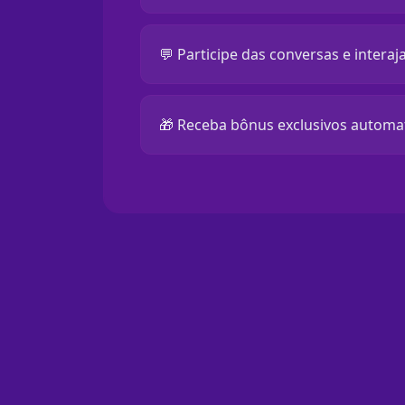
💬 Participe das conversas e interaj
🎁 Receba bônus exclusivos autom