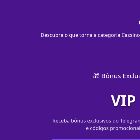
Descubra o que torna a categoria Cassino
🎁 Bônus Exclu
VIP
Receba bônus exclusivos do Telegra
e códigos promocionai