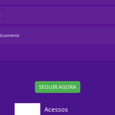
a
aticamente
SEGUIR AGORA
Acessos