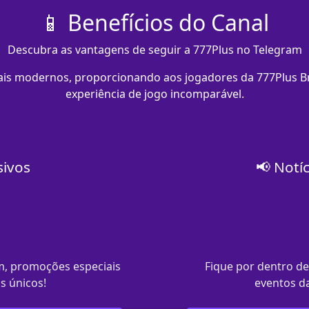
📱 Benefícios do Canal
Descubra as vantagens de seguir a 777Plus no Telegram
ais modernos, proporcionando aos jogadores da 777Plus Bra
experiência de jogo incomparável.
sivos
📢 Notí
m, promoções especiais
Fique por dentro d
s únicos!
eventos d