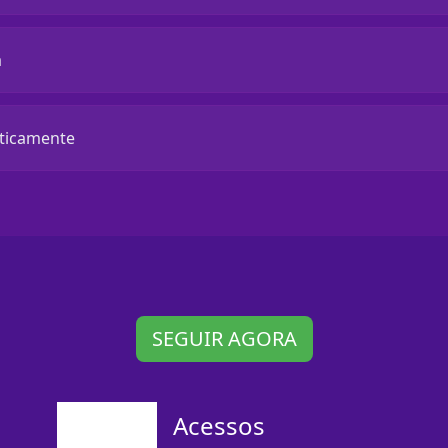
a
aticamente
SEGUIR AGORA
Acessos