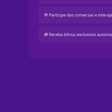
💬 Participe das conversas e interaj
🎁 Receba bônus exclusivos autom