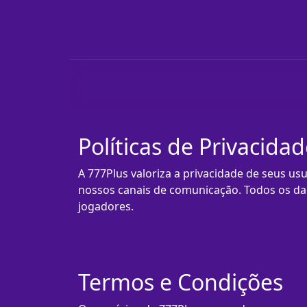
Políticas de Privacida
A 777Plus valoriza a privacidade de seus u
nossos canais de comunicação. Todos os dad
jogadores.
Termos e Condições