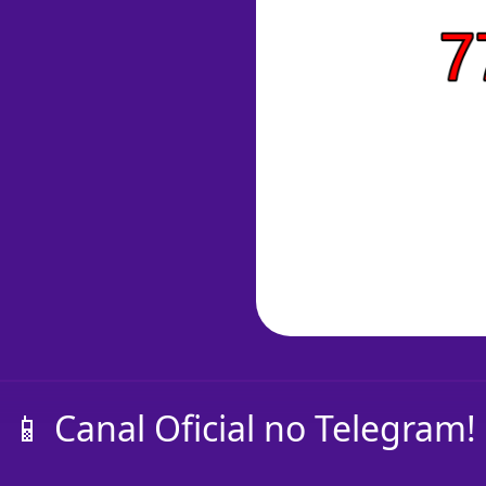
📱 Canal Oficial no Telegram!