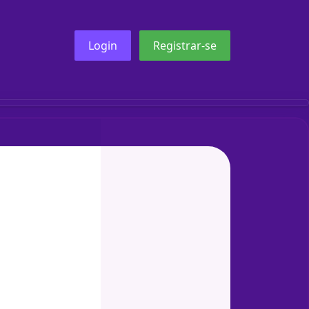
Login
Registrar-se