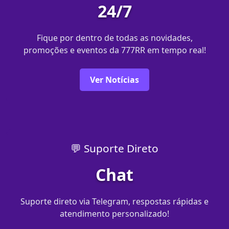
24/7
Fique por dentro de todas as novidades,
promoções e eventos da 777RR em tempo real!
Ver Notícias
💬 Suporte Direto
Chat
Suporte direto via Telegram, respostas rápidas e
atendimento personalizado!