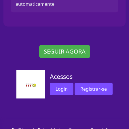
automaticamente
SEGUIR AGORA
Acessos
Login
Registrar-se