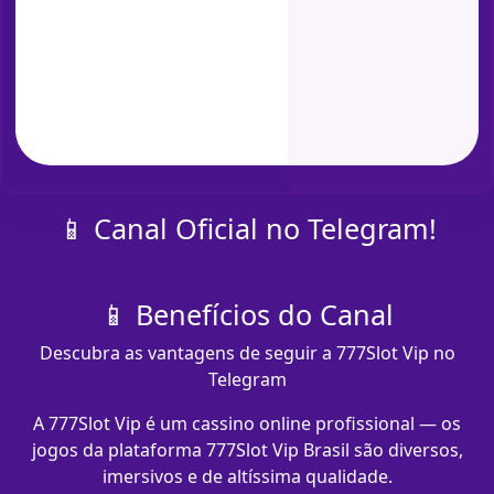
📱 Canal Oficial no Telegram!
📱 Benefícios do Canal
Descubra as vantagens de seguir a 777Slot Vip no
Telegram
A 777Slot Vip é um cassino online profissional — os
jogos da plataforma 777Slot Vip Brasil são diversos,
imersivos e de altíssima qualidade.