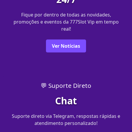
Fique por dentro de todas as novidades,
promoções e eventos da 777Slot Vip em tempo
real!
Ver Notícias
💬 Suporte Direto
Chat
Suporte direto via Telegram, respostas rápidas e
atendimento personalizado!