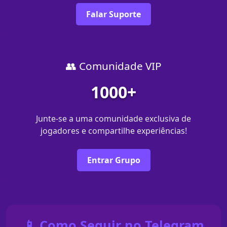
Falar Suporte
👥 Comunidade VIP
1000+
Junte-se a uma comunidade exclusiva de
jogadores e compartilhe experiências!
Entrar Grupo
📱 Como Seguir no Telegram