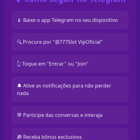
📱 Baixe o app Telegram no seu dispositivo
🔍 Procure por "@777Slot VipOficial"
👆 Toque em "Entrar" ou "Join"
🔔 Ative as notificações para não perder
nada
💬 Participe das conversas e interaja
🎁 Receba bônus exclusivos