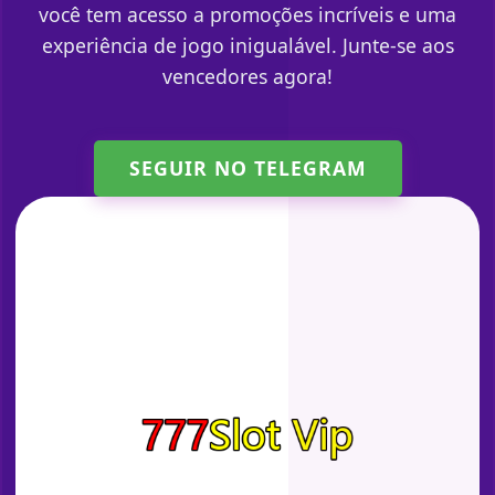
você tem acesso a promoções incríveis e uma
experiência de jogo inigualável. Junte-se aos
vencedores agora!
SEGUIR NO TELEGRAM