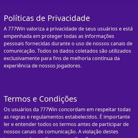
Políticas de Privacidade
A 777Win valoriza a privacidade de seus usuários e está
empenhada em proteger todas as informações
pessoais fornecidas durante o uso de nossos canais de
comunicação. Todos os dados coletados são utilizados
exclusivamente para fins de melhoria contínua da
experiência de nossos jogadores.
Termos e Condições
Os usuários da 777Win concordam em respeitar todas
as regras e regulamentos estabelecidos. É importante
ler e entender todos os termos antes de participar de
nossos canais de comunicação. A violação destes