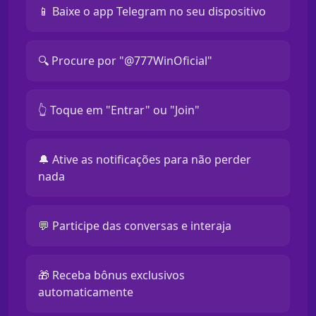
📱 Baixe o app Telegram no seu dispositivo
🔍 Procure por "@777WinOficial"
👆 Toque em "Entrar" ou "Join"
🔔 Ative as notificações para não perder
nada
💬 Participe das conversas e interaja
🎁 Receba bônus exclusivos
automaticamente