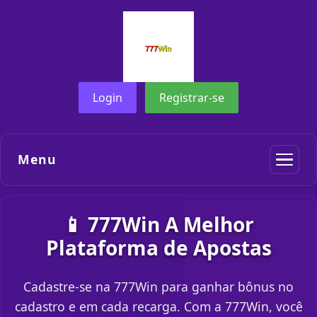
Login
Registrar-se
Menu
📱 777Win A Melhor
Plataforma de Apostas
Cadastre-se na 777Win para ganhar bônus no
cadastro e em cada recarga. Com a 777Win, você