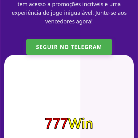
tem acesso a promoções incríveis e uma
experiência de jogo inigualável. Junte-se aos
vencedores agora!
SEGUIR NO TELEGRAM