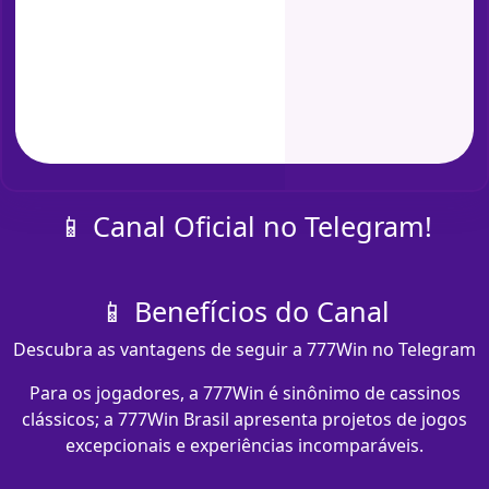
📱 Canal Oficial no Telegram!
📱 Benefícios do Canal
Descubra as vantagens de seguir a 777Win no Telegram
Para os jogadores, a 777Win é sinônimo de cassinos
clássicos; a 777Win Brasil apresenta projetos de jogos
excepcionais e experiências incomparáveis.