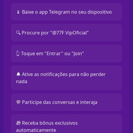
📱 Baixe o app Telegram no seu dispositivo
🔍 Procure por "@77F VipOficial"
👆 Toque em "Entrar" ou "Join"
🔔 Ative as notificações para não perder
nada
💬 Participe das conversas e interaja
🎁 Receba bônus exclusivos
automaticamente