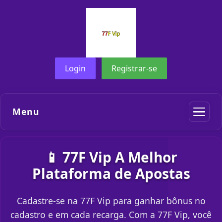
Login
Registrar-se
Menu
📱 77F Vip A Melhor
Plataforma de Apostas
Cadastre-se na 77F Vip para ganhar bônus no
cadastro e em cada recarga. Com a 77F Vip, você