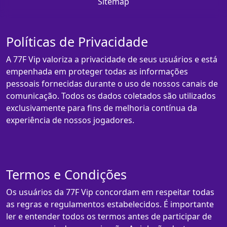
Sitemap
Políticas de Privacidade
A 77F Vip valoriza a privacidade de seus usuários e está
empenhada em proteger todas as informações
pessoais fornecidas durante o uso de nossos canais de
comunicação. Todos os dados coletados são utilizados
exclusivamente para fins de melhoria contínua da
experiência de nossos jogadores.
Termos e Condições
Os usuários da 77F Vip concordam em respeitar todas
as regras e regulamentos estabelecidos. É importante
ler e entender todos os termos antes de participar de