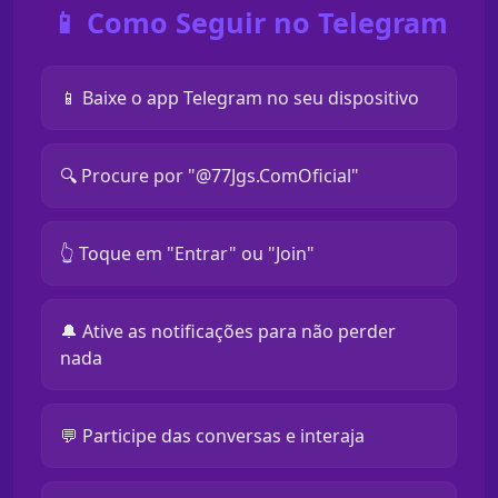
📱 Como Seguir no Telegram
📱 Baixe o app Telegram no seu dispositivo
🔍 Procure por "@77Jgs.ComOficial"
👆 Toque em "Entrar" ou "Join"
🔔 Ative as notificações para não perder
nada
💬 Participe das conversas e interaja