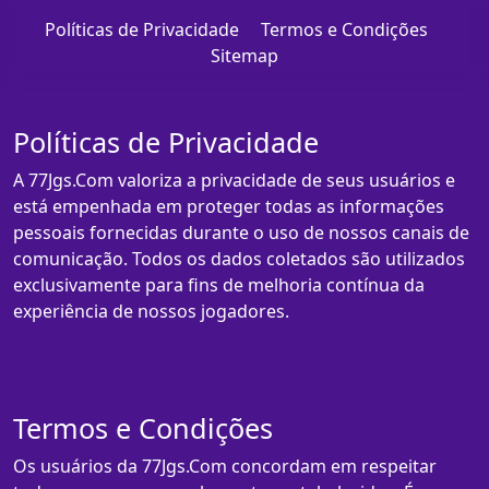
Políticas de Privacidade
Termos e Condições
Sitemap
Políticas de Privacidade
A 77Jgs.Com valoriza a privacidade de seus usuários e
está empenhada em proteger todas as informações
pessoais fornecidas durante o uso de nossos canais de
comunicação. Todos os dados coletados são utilizados
exclusivamente para fins de melhoria contínua da
experiência de nossos jogadores.
Termos e Condições
Os usuários da 77Jgs.Com concordam em respeitar