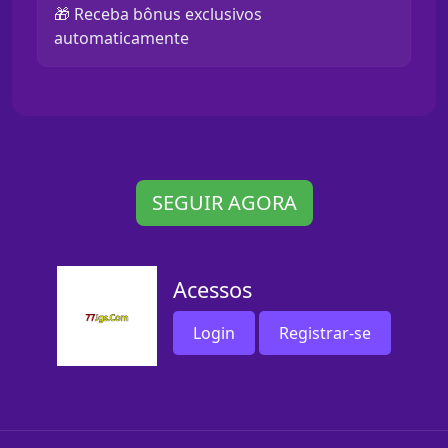
🎁 Receba bônus exclusivos
automaticamente
SEGUIR AGORA
Acessos
Login
Registrar-se