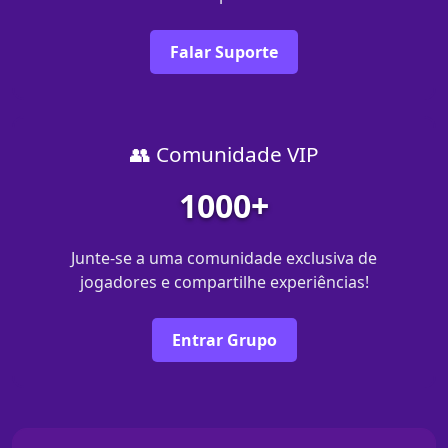
Falar Suporte
👥 Comunidade VIP
1000+
Junte-se a uma comunidade exclusiva de
jogadores e compartilhe experiências!
Entrar Grupo