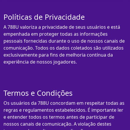
Políticas de Privacidade
A 788U valoriza a privacidade de seus usuários e está
empenhada em proteger todas as informações
pessoais fornecidas durante o uso de nossos canais de
comunicação. Todos os dados coletados são utilizados
exclusivamente para fins de melhoria contínua da
experiência de nossos jogadores.
Termos e Condições
Os usuários da 788U concordam em respeitar todas as
regras e regulamentos estabelecidos. É importante ler
e entender todos os termos antes de participar de
nossos canais de comunicação. A violação destes