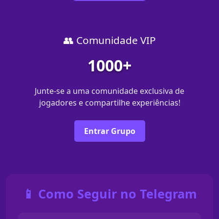
👥 Comunidade VIP
1000+
Junte-se a uma comunidade exclusiva de
jogadores e compartilhe experiências!
Entrar Grupo
📱 Como Seguir no Telegram