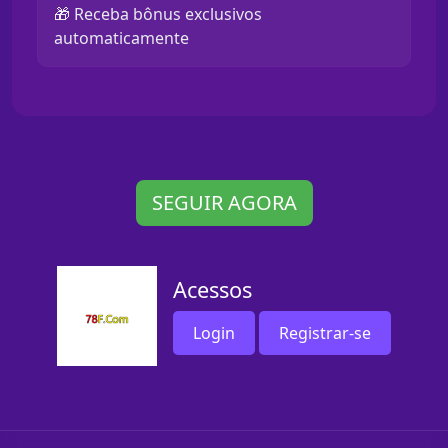
🎁 Receba bônus exclusivos
automaticamente
SEGUIR AGORA
Acessos
Login
Registrar-se