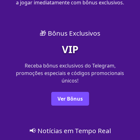
a jogar imediatamente com bônus exclusivos.
🎁 Bônus Exclusivos
VIP
Receba bônus exclusivos do Telegram,
promoções especiais e códigos promocionais
únicos!
Ver Bônus
📢 Notícias em Tempo Real