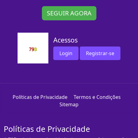
SEGUIR AGORA
Acessos
Login
Registrar-se
Políticas de Privacidade
Termos e Condições
Sitemap
Políticas de Privacidade