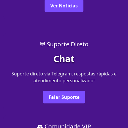
Ver Notícias
💬 Suporte Direto
Chat
Suporte direto via Telegram, respostas rápidas e
atendimento personalizado!
Falar Suporte
👥 Comunidade VIP