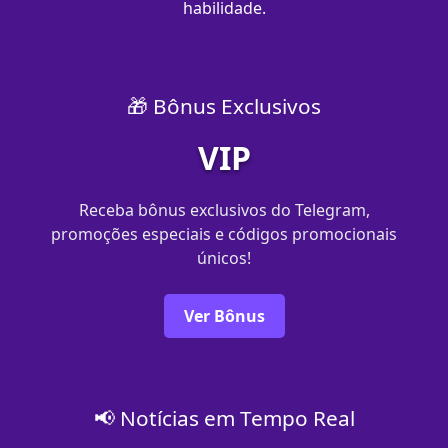
habilidade.
🎁 Bônus Exclusivos
VIP
Receba bônus exclusivos do Telegram,
promoções especiais e códigos promocionais
únicos!
Ver Bônus
📢 Notícias em Tempo Real