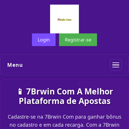
Login
Registrar-se
Menu
📱 7Brwin Com A Melhor
Plataforma de Apostas
Cadastre-se na 7Brwin Com para ganhar bônus
no cadastro e em cada recarga. Com a 7Brwin