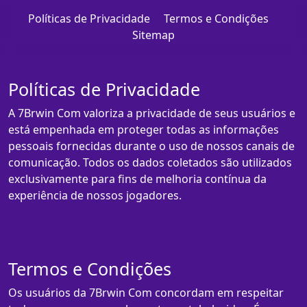
Políticas de Privacidade
Termos e Condições
Sitemap
Políticas de Privacidade
A 7Brwin Com valoriza a privacidade de seus usuários e
está empenhada em proteger todas as informações
pessoais fornecidas durante o uso de nossos canais de
comunicação. Todos os dados coletados são utilizados
exclusivamente para fins de melhoria contínua da
experiência de nossos jogadores.
Termos e Condições
Os usuários da 7Brwin Com concordam em respeitar