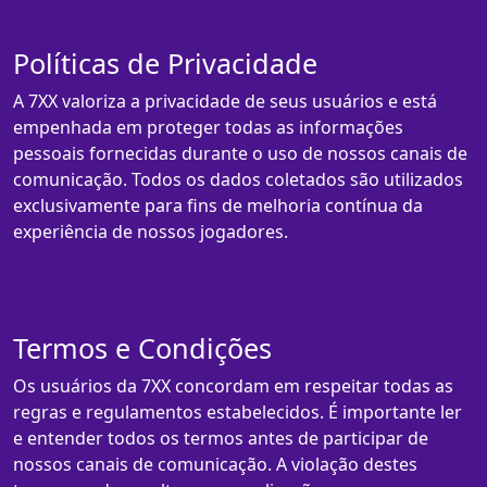
Políticas de Privacidade
A 7XX valoriza a privacidade de seus usuários e está
empenhada em proteger todas as informações
pessoais fornecidas durante o uso de nossos canais de
comunicação. Todos os dados coletados são utilizados
exclusivamente para fins de melhoria contínua da
experiência de nossos jogadores.
Termos e Condições
Os usuários da 7XX concordam em respeitar todas as
regras e regulamentos estabelecidos. É importante ler
e entender todos os termos antes de participar de
nossos canais de comunicação. A violação destes